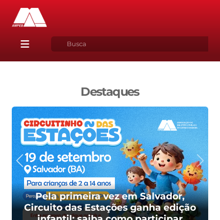
Destaques
Pela primeira vez em Salvador,
Circuito das Estações ganha edição
infantil; saiba como participar