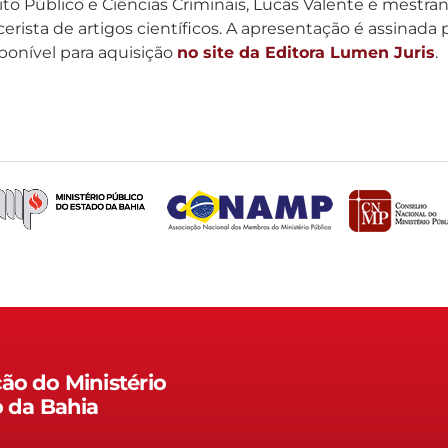
eito Público e Ciências Criminais, Lucas Valente é mestr
erista de artigos científicos. A apresentação é assinada 
sponível para aquisição
no site da Editora Lumen Juris
.
ão do Ministério
o da Bahia