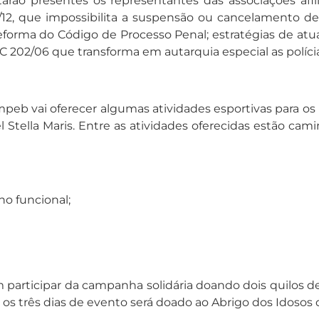
starão presentes os representantes das associações af
5/12, que impossibilita a suspensão ou cancelamento de
forma do Código de Processo Penal; estratégias de atua
C 202/06 que transforma em autarquia especial as polícias
mpeb vai oferecer algumas atividades esportivas para os
ella Maris. Entre as atividades oferecidas estão camin
ino funcional;
 participar da campanha solidária doando dois quilos d
 os três dias de evento será doado ao Abrigo dos Idosos 