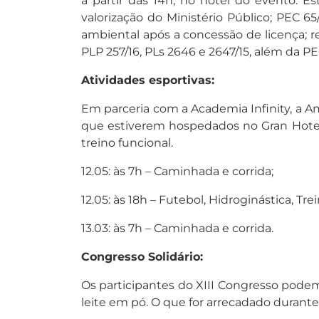
a partir das 14h, no hotel do evento. E
valorização do Ministério Público; PEC 6
ambiental após a concessão de licença; re
PLP 257/16, PLs 2646 e 2647/15, além da PE
Atividades esportivas:
Em parceria com a Academia Infinity, a A
que estiverem hospedados no Gran Hotel St
treino funcional.
12.05: às 7h – Caminhada e corrida;
12.05: às 18h – Futebol, Hidroginástica, Tre
13.03: às 7h – Caminhada e corrida.
Congresso Solidário:
Os participantes do XIII Congresso podem
leite em pó. O que for arrecadado durante