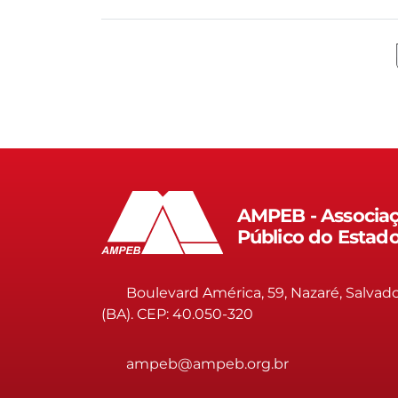
AMPEB - Associaç
Público do Estad
Boulevard América, 59, Nazaré, Salvad
(BA). CEP: 40.050-320
ampeb@ampeb.org.br