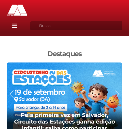
Destaques
Pela primeira vez em Salvador,
Circuito das Estações ganha edição
infantil; saiba como participar