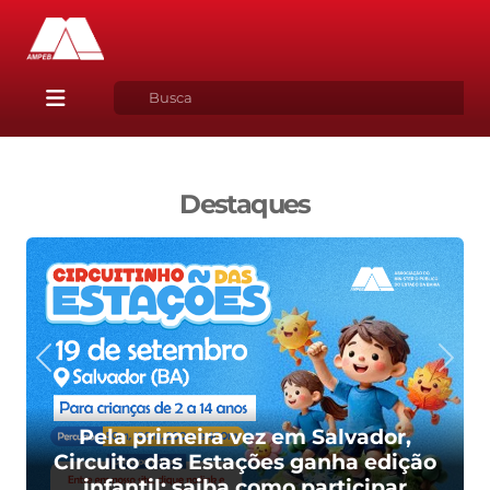
Destaques
Pela primeira vez em Salvador,
Circuito das Estações ganha edição
infantil; saiba como participar