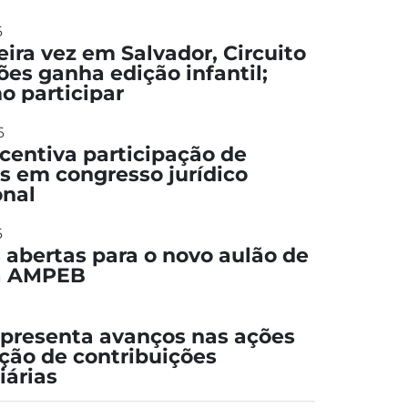
6
eira vez em Salvador, Circuito
ões ganha edição infantil;
o participar
6
entiva participação de
s em congresso jurídico
onal
6
s abertas para o novo aulão de
da AMPEB
presenta avanços nas ações
ção de contribuições
iárias