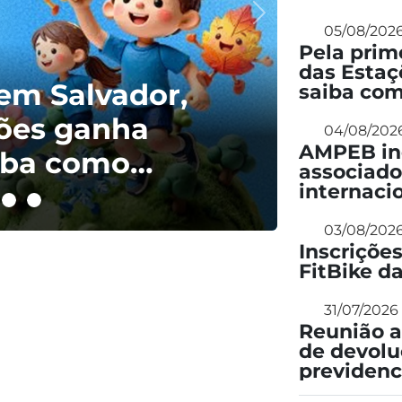
05/08/202
Pela prim
das Estaç
 em Salvador,
saiba com
ções ganha
04/08/202
AMPEB inc
aiba como
associado
internaci
03/08/202
Inscriçõe
FitBike 
31/07/2026
Reunião a
de devolu
previdenc