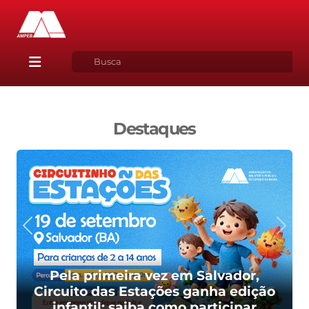
Destaques
Pela primeira vez em Salvador,
Circuito das Estações ganha edição
infantil; saiba como participar