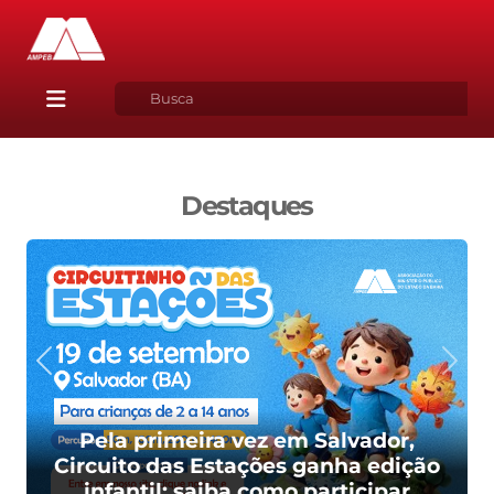
Destaques
Pela primeira vez em Salvador,
Circuito das Estações ganha edição
infantil; saiba como participar