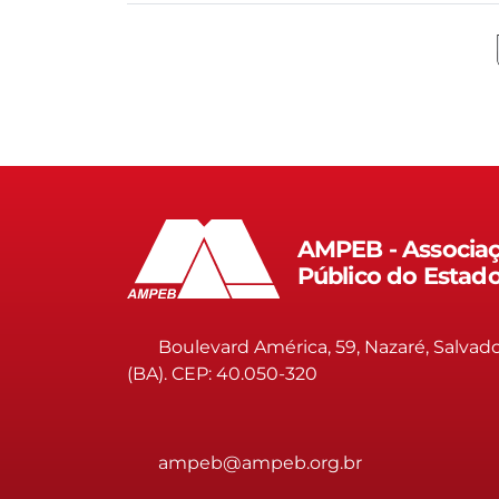
AMPEB - Associaç
Público do Estad
Boulevard América, 59, Nazaré, Salvad
(BA). CEP: 40.050-320
ampeb@ampeb.org.br