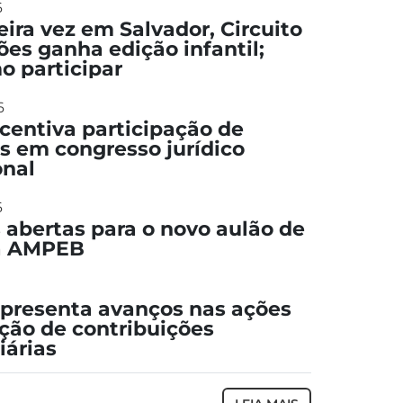
6
eira vez em Salvador, Circuito
ões ganha edição infantil;
o participar
6
entiva participação de
s em congresso jurídico
onal
6
s abertas para o novo aulão de
da AMPEB
presenta avanços nas ações
ção de contribuições
iárias