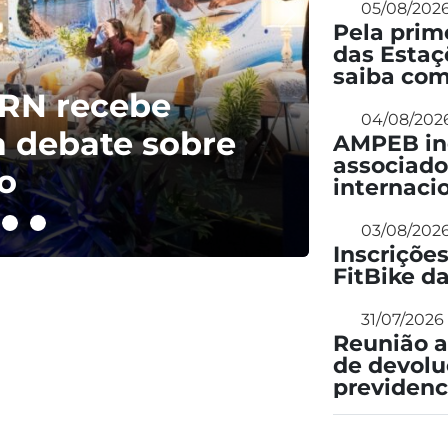
05/08/202
Pela prim
das Estaç
saiba com
RN recebe
04/08/202
a debate sobre
AMPEB inc
associado
o
internaci
03/08/202
Inscriçõe
FitBike 
31/07/2026
Reunião a
de devolu
previdenc