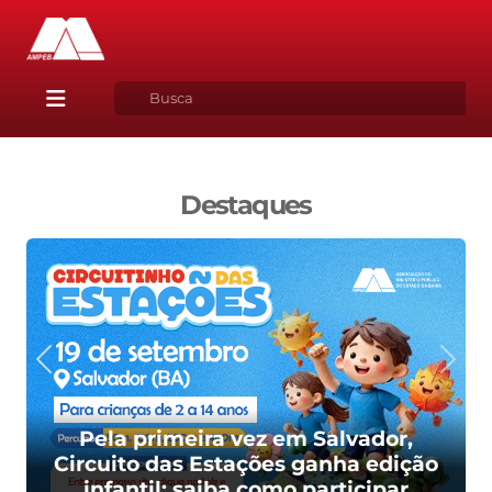
Destaques
Pela primeira vez em Salvador,
Circuito das Estações ganha edição
infantil; saiba como participar