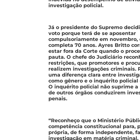
investigação policial.
Já o presidente do Supremo decidi
voto porque terá de se aposentar
compulsoriamente em novembro,
completa 70 anos. Ayres Britto corr
estar fora da Corte quando o proce
pauta. O chefe do Judiciário reco
restrições, que promotores e proc
realizem investigações criminais. P
uma diferença clara entre investig
como gênero e o inquérito policial
O inquérito policial não suprime a
de outros órgãos conduzirem inve
penais.
“Reconheço que o Ministério Públ
competência constitucional para, 
própria, de forma independente, f
investigação em matéria criminal