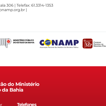
ala 306 | Telefax: 61.3314-1353
conamp.org.br |
ão do Ministério
o da Bahia
Telefones
or