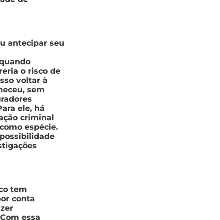
u antecipar seu
 quando
eria o risco de
sso voltar à
nheceu, sem
uradores
ara ele, há
ação criminal
 como espécie.
 possibilidade
stigações
ico tem
por conta
azer
. Com essa