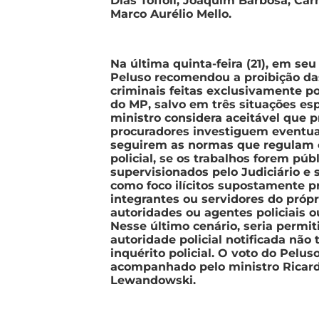
Dias Toffoli, Joaquim Barbosa, Cá
Marco Aurélio Mello.
Na última quinta-feira (21), em seu
Peluso recomendou a proibição da
criminais feitas exclusivamente po
do MP, salvo em três situações esp
ministro considera aceitável que 
procuradores investiguem eventua
seguirem as normas que regulam o
policial, se os trabalhos forem púb
supervisionados pelo Judiciário e 
como foco ilícitos supostamente p
integrantes ou servidores do própr
autoridades ou agentes policiais ou
Nesse último cenário, seria permit
autoridade policial notificada não 
inquérito policial. O voto do Peluso
acompanhado pelo ministro Ricar
Lewandowski.