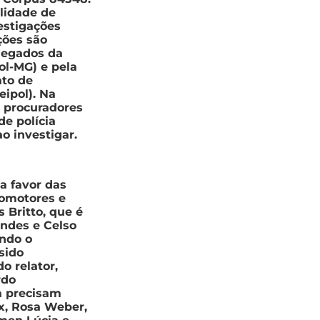
alidade de
estigações
ções são
legados da
ol-MG) e pela
ato de
eipol). Na
e procuradores
e polícia
ao investigar.
a favor das
romotores e
 Britto, que é
ndes e Celso
ndo o
sido
o relator,
rdo
a precisam
x, Rosa Weber,