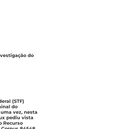
nvestigação do
eral (STF)
minal do
s uma vez, nesta
Fux pediu vista
o Recurso
s Corpus 84548.