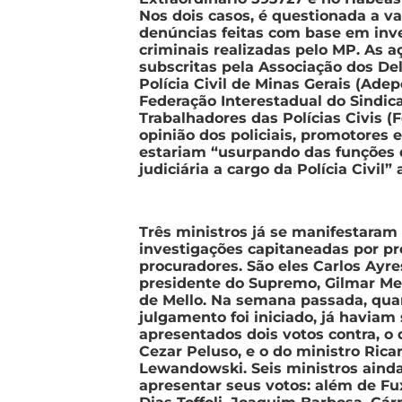
Nos dois casos, é questionada a v
denúncias feitas com base em inv
criminais realizadas pelo MP. As a
subscritas pela Associação dos De
Polícia Civil de Minas Gerais (Adep
Federação Interestadual do Sindic
Trabalhadores das Polícias Civis (F
opinião dos policiais, promotores 
estariam “usurpando das funções d
judiciária a cargo da Polícia Civil” 
Três ministros já se manifestaram 
investigações capitaneadas por p
procuradores. São eles Carlos Ayres
presidente do Supremo, Gilmar Me
de Mello. Na semana passada, qua
julgamento foi iniciado, já haviam 
apresentados dois votos contra, o d
Cezar Peluso, e o do ministro Rica
Lewandowski. Seis ministros aind
apresentar seus votos: além de Fu