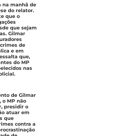
da na manhã de
se do relator.
te que o
igações
desde que sejam
as. Gilmar
uradores
 crimes de
blica e em
ssalta que,
antes do MP
elecidos nas
icial.
ento de Gilmar
, o MP não
 presidir o
gão atuar em
os que
rimes contra a
procrastinação
dade de