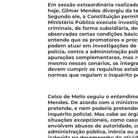
Em sessão extraordinária realiza
hoje, Gilmar Mendes divergiu da te
Segundo ele, a Constituição permi
Ministério Público execute invest
criminais, de forma subsidiária, 
observadas certas condições básic
entende que os promotores e proc
podem atuar em investigações de
polícia, contra a administração pú
apurações complementares, mas re
mesmo nesses cenários, os integr
devem cumprir os requisitos estab
normas que regulam o inquérito pol
Celso de Mello seguiu o entendim
Mendes. De acordo com o ministro
pretende, e nem poderia pretender,
inquérito policial. Mas cabe ao ór
situações excepcionais, como cas
envolvem abusos de autoridade, c
administração pública, inércia ou 
indevida no desempenho de ativi