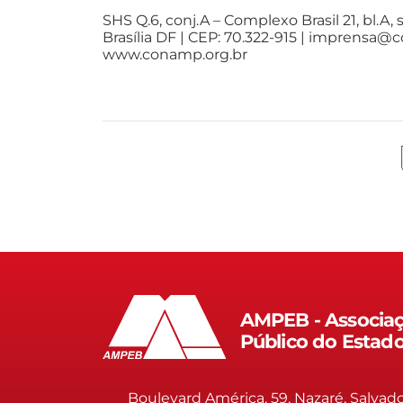
SHS Q.6, conj.A – Complexo Brasil 21, bl.A, s
Brasília DF | CEP: 70.322-915 | imprensa@
www.conamp.org.br
AMPEB - Associaç
Público do Estad
Boulevard América, 59, Nazaré, Salvad