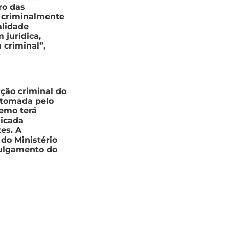
ro das
r criminalmente
alidade
 jurídica,
 criminal”,
ação criminal do
etomada pelo
remo terá
licada
es. A
do Ministério
ulgamento do