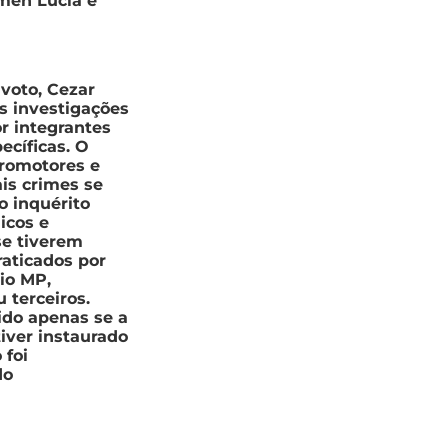
rmen Lúcia e
 voto, Cezar
s investigações
r integrantes
ecíficas. O
promotores e
is crimes se
 inquérito
licos e
se tiverem
raticados por
io MP,
 terceiros.
ido apenas se a
tiver instaurado
 foi
do