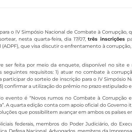
para o IV Simpósio Nacional de Combate à Corrupção, q
rtear, nesta quarta-feira, dia 17/07,
três inscrições
pa
 (ADPF), que visa discutir o enfrentamento à corrupção
 ser feita por meio da enquete, disponível no site e no
s seguintes requisitos: 1) atuar no combate à corrupçã
 participar do sorteio de inscrição para o IV Simpósio 
 3) confirmar a utilização do prêmio no prazo estipulad
o evento é “Novos rumos no Combate à Corrupção e à
a”. A quarta edição conta com apoio oficial do Governo it
 soluções que possibilitem avançar em ambos os países 
ciais federais, membros do Poder Judiciário, do Execu
lica, Defesa Nacional, Advogados, membros da Imprensa