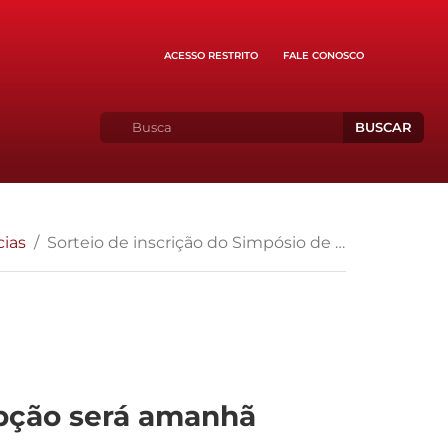
ACESSO RESTRITO
FALE CONOSCO
BUSCAR
cias
Sorteio de inscrição do Simpósio de Combate à Corrupção será amanhã (17/07)
upção será amanhã