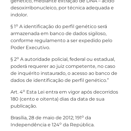
genético, mediante extração de DNA – ácido
desoxirribonucleico, por técnica adequada e
indolor.
o
§ 1
A identificação do perfil genético será
armazenada em banco de dados sigiloso,
conforme regulamento a ser expedido pelo
Poder Executivo.
o
§ 2
A autoridade policial, federal ou estadual,
poderá requerer ao juiz competente, no caso
de inquérito instaurado, o acesso ao banco de
dados de identificação de perfil genético.”
o
Art. 4
Esta Lei entra em vigor após decorridos
180 (cento e oitenta) dias da data de sua
publicação.
o
Brasília, 28 de maio de 2012; 191
da
o
Independência e 124
da República.