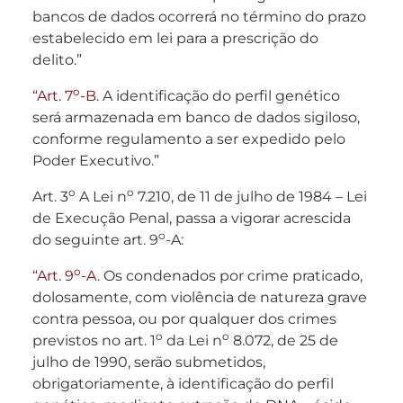
bancos de dados ocorrerá no término do prazo
estabelecido em lei para a prescrição do
delito.”
o
“Art. 7
-B.
A identificação do perfil genético
será armazenada em banco de dados sigiloso,
conforme regulamento a ser expedido pelo
Poder Executivo.”
o
o
Art. 3
A Lei n
7.210, de 11 de julho de 1984 – Lei
de Execução Penal, passa a vigorar acrescida
o
do seguinte art. 9
-A:
o
“Art. 9
-A.
Os condenados por crime praticado,
dolosamente, com violência de natureza grave
contra pessoa, ou por qualquer dos crimes
o
o
previstos no art. 1
da Lei n
8.072, de 25 de
julho de 1990, serão submetidos,
obrigatoriamente, à identificação do perfil