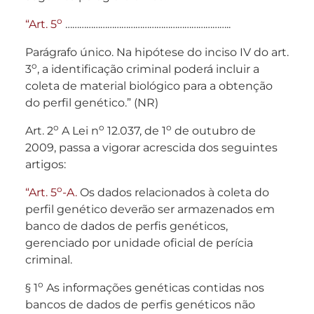
o
“Art. 5
……………………………………………………………..
Parágrafo único. Na hipótese do inciso IV do art.
o
3
, a identificação criminal poderá incluir a
coleta de material biológico para a obtenção
do perfil genético.” (NR)
o
o
o
Art. 2
A Lei n
12.037, de 1
de outubro de
2009, passa a vigorar acrescida dos seguintes
artigos:
o
“Art. 5
-A.
Os dados relacionados à coleta do
perfil genético deverão ser armazenados em
banco de dados de perfis genéticos,
gerenciado por unidade oficial de perícia
criminal.
o
§ 1
As informações genéticas contidas nos
bancos de dados de perfis genéticos não