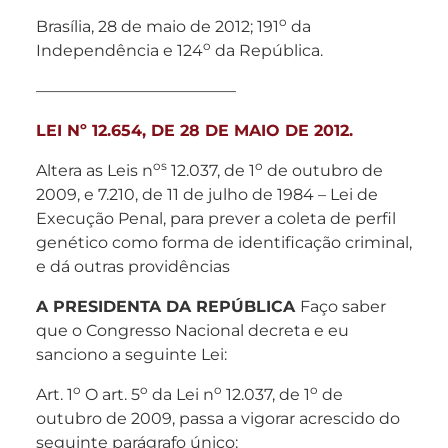
o
Brasília, 28 de maio de 2012; 191
da
o
Independência e 124
da República.
————————————–
LEI Nº 12.654, DE 28 DE MAIO DE 2012.
os
o
Altera as Leis n
12.037, de 1
de outubro de
2009, e 7.210, de 11 de julho de 1984 – Lei de
Execução Penal, para prever a coleta de perfil
genético como forma de identificação criminal,
e dá outras providências
A PRESIDENTA DA REPÚBLICA
Faço saber
que o Congresso Nacional decreta e eu
sanciono a seguinte Lei:
o
o
o
o
Art. 1
O art. 5
da Lei n
12.037, de 1
de
outubro de 2009, passa a vigorar acrescido do
seguinte parágrafo único: