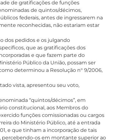
dade de gratificações de funções
enominadas de quintos/décimos,
úblicos federais, antes de ingressarem na
damente reconhecidas, não estariam estar
o dos pedidos e os julgando
ecíficos, que as gratificações dos
ncorporadas e que fazem parte do
nistério Público da União, possam ser
l, como determinou a Resolução n° 9/2006,
itado vista, apresentou seu voto,
denominada “quintos/décimos”, em
rio constitucional, aos Membros do
exercido funções comissionadas ou cargos
eira do Ministério Público, até a entrada
01, e que tinham a incorporação de tais
e, percebendo-os em montante superior ao