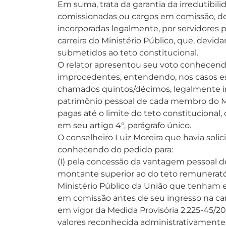
Em suma, trata da garantia da irredutibili
comissionadas ou cargos em comissão, d
incorporadas legalmente, por servidores p
carreira do Ministério Público, que, devi
submetidos ao teto constitucional.
O relator apresentou seu voto conhecend
improcedentes, entendendo, nos casos esp
chamados quintos/décimos, legalmente i
patrimônio pessoal de cada membro do Mi
pagas até o limite do teto constituciona
em seu artigo 4°, parágrafo único.
O conselheiro Luiz Moreira que havia solic
conhecendo do pedido para:
(I) pela concessão da vantagem pessoal 
montante superior ao do teto remunerató
Ministério Público da União que tenham 
em comissão antes de seu ingresso na carr
em vigor da Medida Provisória 2.225-45/20
valores reconhecida administrativament