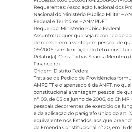
Processo: 0.00.000.001104/2008-05 (Proc
Requerentes: Associação Nacional dos Pr
Nacional do Ministério Público Militar – A
Federal e Territóros – ANMPDFT
Requerido: Ministério Púbico Federal
Assunto: Requer que seja reconhecido aos
de receberem a vantagem pessoal de que t
09/2006, sem limitação do teto constituci
Relator(a): Cons. Jarbas Soares (Membro 
Financeiro)
Origem: Distrito Federal
Trata-se de Pedido de Providências form
AMPDFT e o apensado é da ANPT, no qual 
constitucional a vantagem pessoal de que 
nº. 09, de 05 de junho de 2006, do CNMP,
pessoais decorrentes de exercício de fun
e da aplicação do parágrafo único do art.
equivalente nos Estados, aos que preench
da Emenda Constitucional nº 20, em 16 d