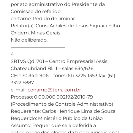
por ato administrativo do Presidente da
Comissão do referido
certame. Pedido de liminar.
Relator(a): Cons. Achiles de Jesus Siquara Filho
Origem: Minas Gerais
Não deliberado.
———————————–
4
SRTVS Qd. 701 – Centro Empresarial Assis
Chateaubriand Bl. II – salas 634/636
CEP 70.340-906 – fone: (61) 3225-1353 fax: (61)
3322 5887
e-mail:
conamp@terra.com.br
Processo: 0.00.000.002192/2010-79
(Procedimento de Controle Administrativo)
Requerente: Carlos Henrique Lima de Souza
Requerido: Ministério Público da União
Assunto: Requer que seja deferida a
antecipação dos efeitos da tutela jurisdicional