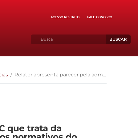
ACESSO RESTRITO
FALE CONOSCO
BUSCAR
cias
Relator apresenta parecer pela admissibilidade da PEC que trata da competência do Congresso Nacional para sustar os atos normativos do Poder Público que exorbitem do poder regulamentar ou dos limites de delegação legislativa
C que trata da
tos normativos do