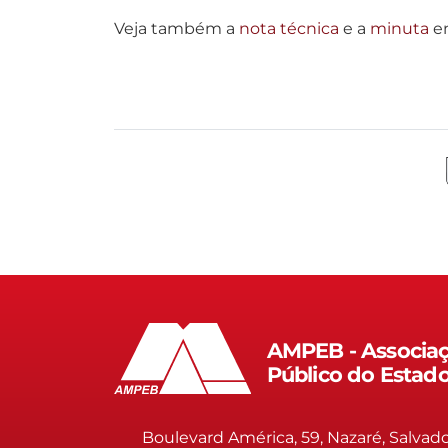
Veja também a
nota técnica
e a
minuta
en
AMPEB - Associaç
Público do Estad
Boulevard América, 59, Nazaré, Salvad