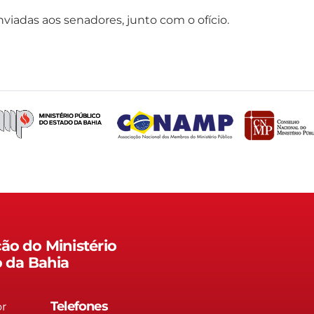
viadas aos senadores, junto com o ofício.
ão do Ministério
o da Bahia
Telefones
or