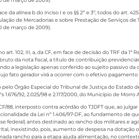
30 de março de 2009).
e da alínea b do inciso I e os §§ 2º e 3º, todos do art.
ulação de Mercadorias e sobre Prestação de Serviços de
30 de março de 2009).
art. 102, III, a, da CF, em face de decisão do TRF da 1ª 
ruto da nota fiscal, a título de contribuição previdenciár
tendo a legislação apenas conferido ao sujeito passivo da 
jo fato gerador virá a ocorrer com o efetivo pagamento d
 pelo Órgão Especial do Tribunal de Justiça do Estado 
ºs 1.676/92, 2.025/98 e 2.117/2000, do Município de Morro
da CF/88, interposto contra acórdão do TJDFT que, ao jul
cionalidade da Lei nº 1.406/97-DF, ao fundamento de que o
se federal) antes destinado ao rancho dos militares e ago
trital, inexistindo, pois, aumento de despesa na dotação
 rancho para a etapa ajuda alimentação, no contexto, n