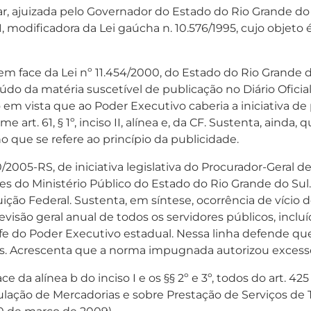
, ajuizada pelo Governador do Estado do Rio Grande do S
1, modificadora da Lei gaúcha n. 10.576/1995, cujo objet
 face da Lei nº 11.454/2000, do Estado do Rio Grande do
eúdo da matéria suscetível de publicação no Diário Ofici
o em vista que ao Poder Executivo caberia a iniciativa de 
art. 61, § 1º, inciso II, alínea e, da CF. Sustenta, ainda
 no que se refere ao princípio da publicidade.
/2005-RS, de iniciativa legislativa do Procurador-Geral d
s do Ministério Público do Estado do Rio Grande do Sul. 
nstituição Federal. Sustenta, em síntese, ocorrência de vício
evisão geral anual de todos os servidores públicos, inclu
fe do Poder Executivo estadual. Nessa linha defende que
. Acrescenta que a norma impugnada autorizou excesso 
e da alínea b do inciso I e os §§ 2º e 3º, todos do art.
ulação de Mercadorias e sobre Prestação de Serviços de