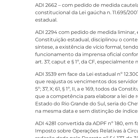
ADI 2662 – com pedido de medida cautelar
constitucional da Lei gaúcha n. 11.695/200
estadual.
ADI 2294 com pedido de medida liminar, em
Constituição estadual, disciplinou o cont
síntese, a existência de vício formal, tend
funcionamento da imprensa oficial conforme 
art. 37, caput e § 1º, da CF, especialmente
ADI 3539 em face da Lei estadual nº 12.300
que reajusta os vencimentos dos servidore
5º; 37, X; 61, § 1º, II, a e 169, todos da Co
que a competência para elaborar a lei de r
Estado do Rio Grande do Sul, seria do Che
na mesma data e sem distinção de índices
ADI 4281 convertida da ADPF nº 180, em fac
Imposto sobre Operações Relativas à Circ