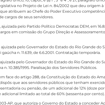
grafo único, 10, caput, e §§ 1º, 3º e 4º, e 21, parágrafo ún
islativa no Projeto de Lei n. 84/2002 que deu origem à Le
que atribuem ao Chefe do Poder Executivo competência pr
e cargos de seus servidores.
uizada pelo Partido Político Democratas DEM, em 16.8.2007
e cargos em comissão do Grupo Direção e Assessorament
ajuizada pelo Governador do Estado do Rio Grande do Sul
i gaúcha n. 11.639, de 6.6.2001. Contratação temporária.
ajuizada pelo Governador do Estado do Rio Grande do Sul
a n. 10.385/1995. Paralisação dos Servidores Públicos.
em face do artigo 288, da Constituição do Estado do A
l dispôs que aos servidores públicos que tenham exercid
osentadoria ou pensão, de um adicional de 12% (doze po
 adicional limitado ao total de 60% (sessenta por cento).
/2003-AP, que autoriza o Governo do Estado a conceder