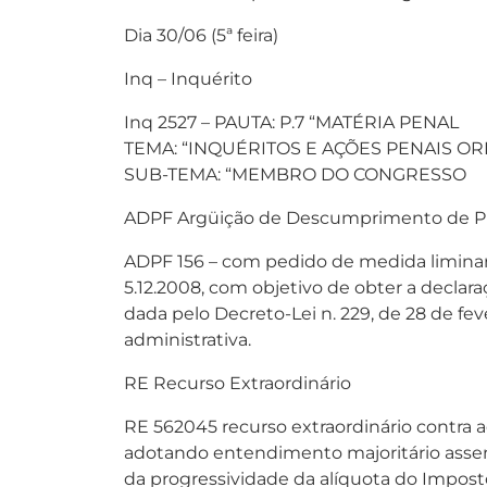
Dia 30/06 (5ª feira)
Inq – Inquérito
Inq 2527 – PAUTA: P.7 “MATÉRIA PENAL
TEMA: “INQUÉRITOS E AÇÕES PENAIS OR
SUB-TEMA: “MEMBRO DO CONGRESSO
ADPF Argüição de Descumprimento de P
ADPF 156 – com pedido de medida liminar
5.12.2008, com objetivo de obter a declara
dada pelo Decreto-Lei n. 229, de 28 de fe
administrativa.
RE Recurso Extraordinário
RE 562045 recurso extraordinário contra a
adotando entendimento majoritário assenta
da progressividade da alíquota do Imposto