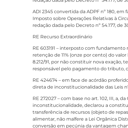
redação dada pelo Decreto nº 54.177, de 
ADI 2345 convertida da ADPF nº 180, em fac
Imposto sobre Operações Relativas à Circ
redação dada pelo Decreto nº 54.177, de 
RE Recurso Extraordinário
RE 603191 – interposto com fundamento no 
retenção de 11% (onze por cento) do valor b
8.212/91, por não constituir nova exação, 
responsável pelo pagamento do tributo, cu
RE 424674 – em face de acórdão proferido
direta de inconstitucionalidade das Leis n
RE 272027 – com base no art. 102, III, a, 
inconstitucionalidade, declarou a constitu
transferência de recursos (objeto de repas
alimentar, não malfere a Lei Orgânica Dis
conversão em pecúnia da vantagem chamada