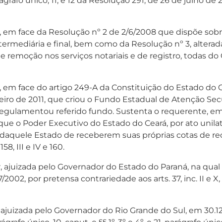
 parágrafo único; 11; e 12 da Resolução 291, de 26 de julho d
em face da Resolução nº 2 de 2/6/2008 que dispõe sobre
termediária e final, bem como da Resolução nº 3, alterad
e remoção nos serviços notariais e de registro, todas do
em face do artigo 249-A da Constituição do Estado do 
janeiro de 2011, que criou o Fundo Estadual de Atenção 
egulamentou referido fundo. Sustenta o requerente, em s
 o Poder Executivo do Estado do Ceará, por ato unilatera
 daquele Estado de receberem suas próprias cotas de re
158, III e IV e 160.
ajuizada pelo Governador do Estado do Paraná, na qual 
02, por pretensa contrariedade aos arts. 37, inc. II e X, 39, § 1º
ajuizada pelo Governador do Rio Grande do Sul, em 30.12