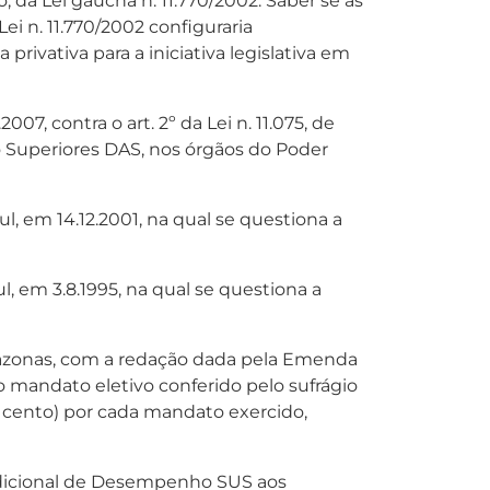
ico, da Lei gaúcha n. 11.770/2002. Saber se as
i n. 11.770/2002 configuraria
ivativa para a iniciativa legislativa em
, contra o art. 2º da Lei n. 11.075, de
o Superiores DAS, nos órgãos do Poder
, em 14.12.2001, na qual se questiona a
, em 3.8.1995, na qual se questiona a
mazonas, com a redação dada pela Emenda
o mandato eletivo conferido pelo sufrágio
r cento) por cada mandato exercido,
 Adicional de Desempenho SUS aos