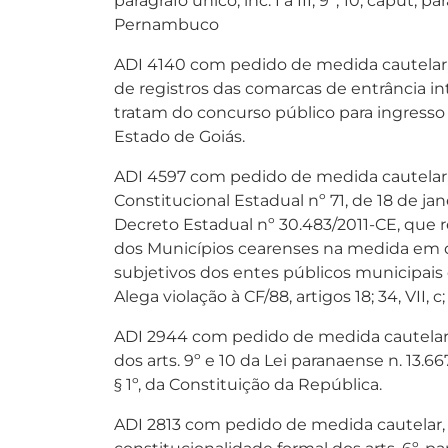
parágrafo único, inc. I a III; 9º; 10, caput,
Pernambuco
ADI 4140 com pedido de medida cautelar, 
de registros das comarcas de entrância in
tratam do concurso público para ingresso 
Estado de Goiás.
ADI 4597 com pedido de medida cautelar, 
Constitucional Estadual nº 71, de 18 de 
Decreto Estadual nº 30.483/2011-CE, que r
dos Municípios cearenses na medida em que
subjetivos dos entes públicos municipais
Alega violação à CF/88, artigos 18; 34, VII, c; 
ADI 2944 com pedido de medida cautelar, 
dos arts. 9º e 10 da Lei paranaense n. 13.667/20
§ 1º, da Constituição da República.
ADI 2813 com pedido de medida cautelar, 