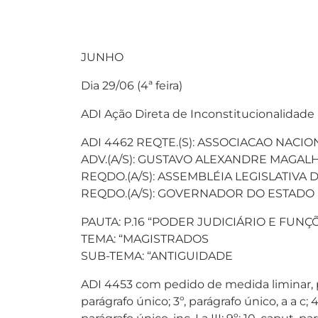
JUNHO
Dia 29/06 (4ª feira)
ADI Ação Direta de Inconstitucionalidade
ADI 4462 REQTE.(S): ASSOCIACAO NAC
ADV.(A/S): GUSTAVO ALEXANDRE MAGAL
REQDO.(A/S): ASSEMBLÉIA LEGISLATIVA
REQDO.(A/S): GOVERNADOR DO ESTADO
PAUTA: P.16 “PODER JUDICIÁRIO E FUNÇ
TEMA: “MAGISTRADOS
SUB-TEMA: “ANTIGUIDADE
ADI 4453 com pedido de medida liminar, pr
parágrafo único; 3º, parágrafo único, a a c; 4º,