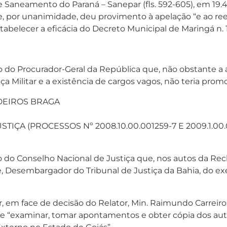
 Saneamento do Paraná – Sanepar (fls. 592-605), em 19.4
ue, por unanimidade, deu provimento à apelação “e ao re
stabelecer a eficácia do Decreto Municipal de Maringá n. 111
o do Procurador-Geral da República que, não obstante 
ça Militar e a existência de cargos vagos, não teria pro
EDEIROS BRAGA
TIÇA (PROCESSOS Nº 2008.10.00.001259-7 E 2009.1.00
o do Conselho Nacional de Justiça que, nos autos da Re
Desembargador do Tribunal de Justiça da Bahia, do exe
 em face de decisão do Relator, Min. Raimundo Carreiro,
de “examinar, tomar apontamentos e obter cópia dos auto