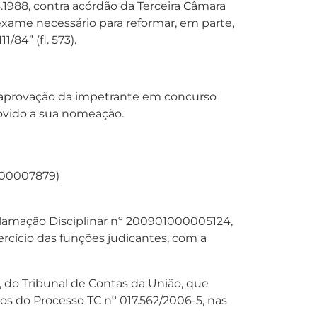
.1988, contra acórdão da Terceira Câmara
exame necessário para reformar, em parte,
/84” (fl. 573).
a aprovação da impetrante em concurso
movido a sua nomeação.
.00007879)
clamação Disciplinar nº 200901000005124,
rcício das funções judicantes, com a
 do Tribunal de Contas da União, que
s do Processo TC nº 017.562/2006-5, nas