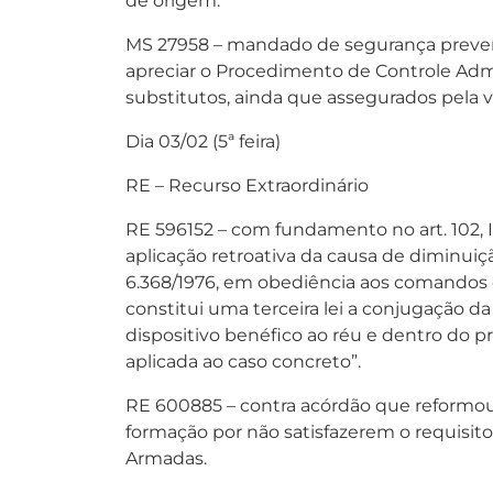
de origem.
MS 27958 – mandado de segurança preventi
apreciar o Procedimento de Controle Admin
substitutos, ainda que assegurados pela vi
Dia 03/02 (5ª feira)
RE – Recurso Extraordinário
RE 596152 – com fundamento no art. 102, II
aplicação retroativa da causa de diminuiç
6.368/1976, em obediência aos comandos co
constitui uma terceira lei a conjugação da
dispositivo benéfico ao réu e dentro do pr
aplicada ao caso concreto”.
RE 600885 – contra acórdão que reformo
formação por não satisfazerem o requisit
Armadas.