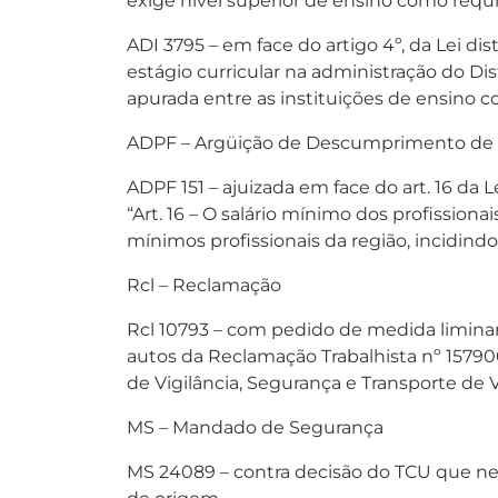
exige nível superior de ensino como requis
ADI 3795 – em face do artigo 4º, da Lei di
estágio curricular na administração do Di
apurada entre as instituições de ensino c
ADPF – Argüição de Descumprimento de
ADPF 151 – ajuizada em face do art. 16 da L
“Art. 16 – O salário mínimo dos profissionai
mínimos profissionais da região, incidind
Rcl – Reclamação
Rcl 10793 – com pedido de medida liminar,
autos da Reclamação Trabalhista nº 157900
de Vigilância, Segurança e Transporte de 
MS – Mandado de Segurança
MS 24089 – contra decisão do TCU que neg