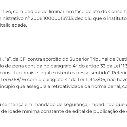
vo, com pedido de liminar, em face de ato do Conselho
istrativo nº 2008.10000018733, decidiu que o instituto 
taliciedade.
I, “a”, da CF, contra acórdão do Superior Tribunal de Just
ão de pena contida no parágrafo 4º do artigo 33 da Lei 11
nstitucionais e legal existentes nesse sentido”. Referi
 Lei 6368/76 com o parágrafo 4º da Lei 11.343/06, não have
incípio que assegura a retroatividade da norma penal, con
u sentença em mandado de segurança, impedindo que c
o de idade mínima constante de edital de publicação de 