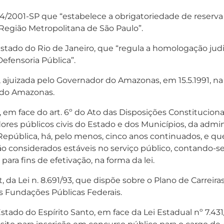
884/2001-SP que “estabelece a obrigatoriedade de reserva
 Região Metropolitana de São Paulo”.
 Estado do Rio de Janeiro, que “regula a homologação jud
efensoria Pública”.
 ajuizada pelo Governador do Amazonas, em 15.5.1991, na
do do Amazonas.
em face do art. 6º do Ato das Disposições Constitucionai
res públicos civis do Estado e dos Municípios, da admini
República, há, pelo menos, cinco anos continuados, e q
 são considerados estáveis no serviço público, contando-
ra fins de efetivação, na forma da lei.
aput, da Lei n. 8.691/93, que dispõe sobre o Plano de Carrei
s Fundações Públicas Federais.
tado do Espírito Santo, em face da Lei Estadual nº 7.431