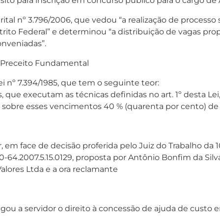
ito para inscrição em concurso público para o cargo de Ag
strital nº 3.796/2006, que vedou “a realização de process
strito Federal” e determinou “a distribuição de vagas pr
onveniadas”.
 Preceito Fundamental
ei nº 7.394/1985, que tem o seguinte teor:
s, que executam as técnicas definidas no art. 1º desta Lei,
o sobre esses vencimentos 40 % (quarenta por cento) de r
 em face de decisão proferida pelo Juiz do Trabalho da 1
-64.2007.5.15.0129, proposta por Antônio Bonfim da Silva
Valores Ltda e a ora reclamante
ou a servidor o direito à concessão de ajuda de custo e