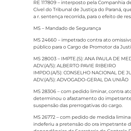
RE 117809 – interposto pela Companhia de
Cível do Tribunal de Justiça do Paraná, q
a r. sentença recorrida, para o efeito de re
MS – Mandado de Segurança
MS 24660 – impetrado contra ato omissiv
público para o Cargo de Promotor da Justi
MS 28003 – IMPTE.(S): ANA PAULA DE M
ADV.(A/S): ALBERTO PAVIE RIBEIRO
IMPDO.(A/S): CONSELHO NACIONAL DE JUS
ADV.(A/S): ADVOGADO-GERAL DA UNIÃO
MS 28306 – com pedido liminar, contra at
determinou o afastamento do impetrante, 
suspensão das prerrogativas do cargo.
MS 26772 – com pedido de medida liminar,
indeferiu a pretensão do ora impetrante 