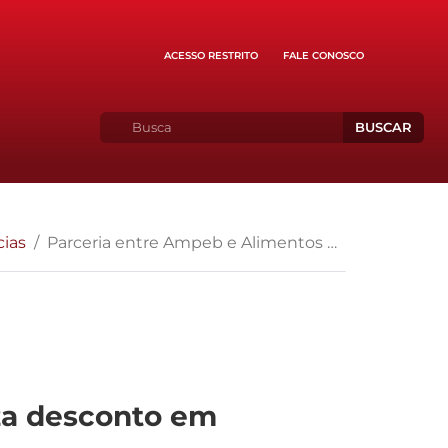
ACESSO RESTRITO
FALE CONOSCO
BUSCAR
cias
Parceria entre Ampeb e Alimentos da Vila disponibiliza desconto em produtos veganos, sem glúten e sem lactose
iza desconto em