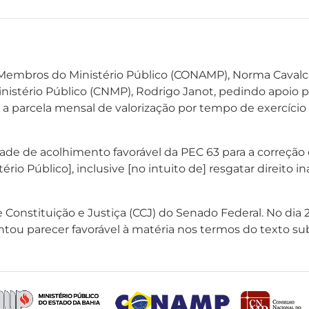
embros do Ministério Público (CONAMP), Norma Cavalcanti
nistério Público (CNMP), Rodrigo Janot, pedindo apoio
tui a parcela mensal de valorização por tempo de exercí
 de acolhimento favorável da PEC 63 para a correção d
tério Público], inclusive [no intuito de] resgatar direito
onstituição e Justiça (CCJ) do Senado Federal. No dia 2
tou parecer favorável à matéria nos termos do texto sub