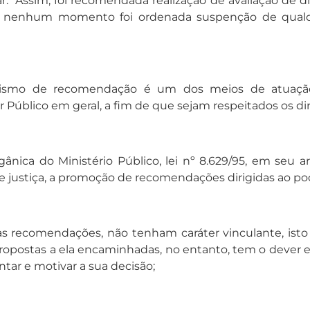
. “Assim, foi recomendada realização de avaliação de d
enhum momento foi ordenada suspenção de qualquer
anismo de recomendação é um dos meios de atuação e
 Público em geral, a fim de que sejam respeitados os di
gânica do Ministério Público, lei nº 8.629/95, em seu ar
de justiça, a promoção de recomendações dirigidas ao po
recomendações, não tenham caráter vinculante, isto é
propostas a ela encaminhadas, no entanto, tem o dever
tar e motivar a sua decisão;