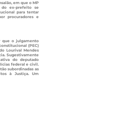
nsalão, em que o MP
do ex-prefeito se
ucional para tentar
por procuradores e
r que o julgamento
onstitucional (PEC)
ado Lourival Mendes
cia. Sugestivamente
iativa do deputado
ias federal e civil.
stão subordinadas as
itos à Justiça. Um