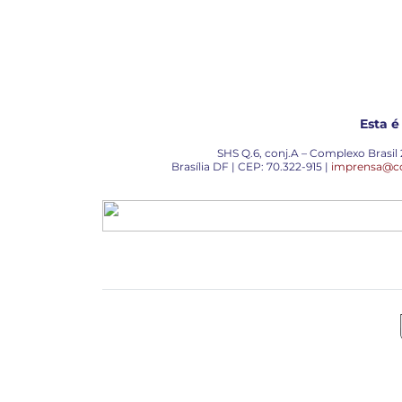
Esta 
SHS Q.6, conj.A – Complexo Brasil 21
Brasília DF | CEP: 70.322-915 |
imprensa@c