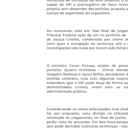
tentativas de limitação de seus poderes. O 
cassar do MP a prerrogativa de fazer inve
própria, sem depender das polícias, as quais, p
campo de supervisão do organismo.
No momento, está em fase final de julg
Tribunal Federal ação de um ex-prefeito de 
de Souza Coelho, condenado por crime de
Jairo quer a revogação da sentença, sob a
investigações são nulas por terem sido feitas
O ministro Cezar Peluso, relator do proc
prefeito. Quatro ministros – Gilmar Mende
Joaquim Barbosa e Ayres Britto, presidente 
sentido contrário, mas com algumas nuanc
entendem que o MP pode atuar de forma a
determinados crimes, entre eles os c
administração pública.
Considerando os votos antecipados mas aind
há, por enquanto, uma divisão no tribuna
retomada do julgamento, no final de junho, 
pediu vista do processo. Em boa hora porque
que pode derrubar inúmeras sentenças – não 