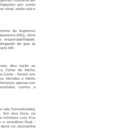
objetivo costuma ser
stigações por conta
or sinal, estão sob o
amento do Supremo
Ipanema (MG), Jairo
 responsabilidade.
 alegação de que as
 pelo MP.
esso, deu razão ao
s, Celso de Mello,
da Corte – foram em
es: Mendes e Mello
utônoma apenas em
ometidos contra a
a não formalizados,
l. Em boa hora, na
o ministro Luiz Fux
 o veredicto final –
deve vir, aconselha