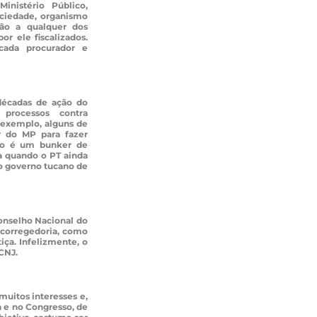
Ministério Público,
ciedade, organismo
ão a qualquer dos
por ele fiscalizados.
ada procurador e
décadas de ação do
processos contra
r exemplo, alguns de
 do MP para fazer
plo é um bunker de
a quando o PT ainda
 o governo tucano de
 Conselho Nacional do
 corregedoria, como
iça. Infelizmente, o
CNJ.
muitos interesses e,
a e no Congresso, de