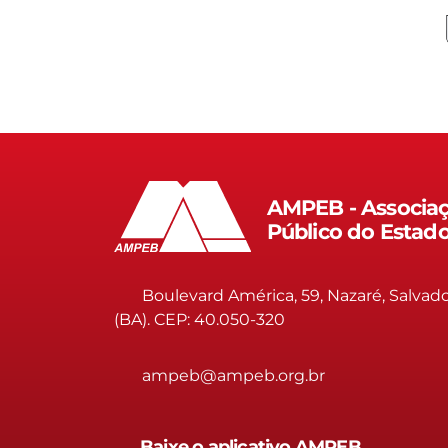
AMPEB - Associaç
Público do Estad
Boulevard América, 59, Nazaré, Salvad
(BA). CEP: 40.050-320
ampeb@ampeb.org.br
Baixe o aplicativo AMPEB