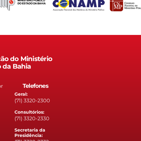
ão do Ministério
o da Bahia
Telefones
or
Geral:
(71) 3320-2300
Consultórios:
(71) 3320-2330
Secretaria da
Presidência: