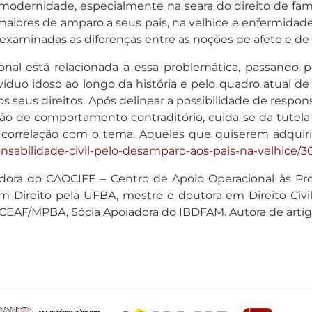
s-modernidade, especialmente na seara do direito de fa
maiores de amparo a seus pais, na velhice e enfermidad
xaminadas as diferenças entre as noções de afeto e de
al está relacionada a essa problemática, passando pe
víduo idoso ao longo da história e pelo quadro atual d
os seus direitos. Após delinear a possibilidade de respon
ção de comportamento contraditório, cuida-se da tutela es
correlação com o tema. Aqueles que quiserem adquirir 
onsabilidade-civil-pelo-desamparo-aos-pais-na-velhice/3
dora do CAOCIFE – Centro de Apoio Operacional às Pro
 em Direito pela UFBA, mestre e doutora em Direito Ci
CEAF/MPBA, Sócia Apoiadora do IBDFAM. Autora de artigo