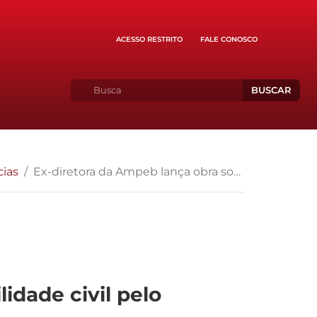
ACESSO RESTRITO
FALE CONOSCO
BUSCAR
cias
Ex-diretora da Ampeb lança obra sobre a “Responsabilidade civil pelo desamparo aos pais na velhice”
idade civil pelo