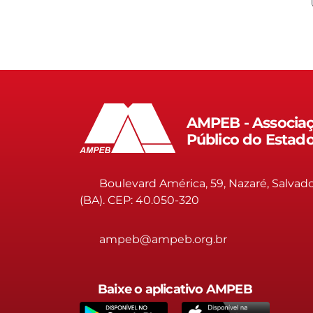
AMPEB - Associaç
Público do Estad
Boulevard América, 59, Nazaré, Salvad
(BA). CEP: 40.050-320
ampeb@ampeb.org.br
Baixe o aplicativo AMPEB