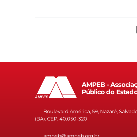
AMPEB - Associaç
Público do Estad
Boulevard América, 59, Nazaré, Salvad
(BA). CEP: 40.050-320
ampeb@ampeb.org.br