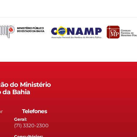
ão do Ministério
o da Bahia
Telefones
or
Geral:
(71) 3320-2300
Consultórios: