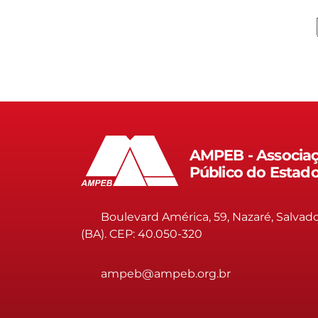
AMPEB - Associaç
Público do Estad
Boulevard América, 59, Nazaré, Salvad
(BA). CEP: 40.050-320
ampeb@ampeb.org.br