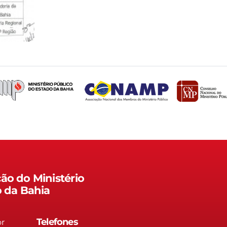
ão do Ministério
o da Bahia
Telefones
or