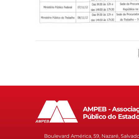
AMPEB - Associaç
Público do Estad
Boulevard América, 59, Nazaré, Salvad