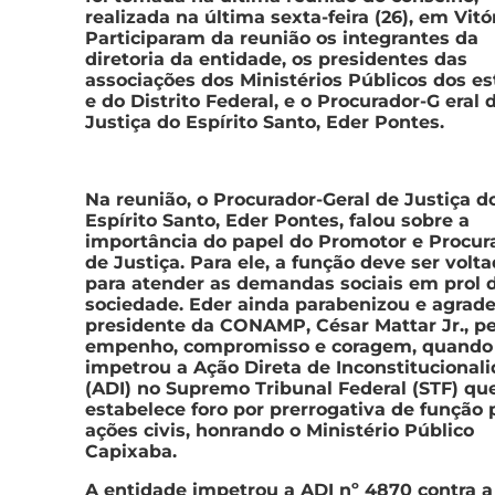
realizada na última sexta-feira (26), em Vitór
Participaram da reunião os integrantes da
diretoria da entidade, os presidentes das
associações dos Ministérios Públicos dos e
e do Distrito Federal, e o Procurador-G eral 
Justiça do Espírito Santo, Eder Pontes.
Na reunião, o Procurador-Geral de Justiça d
Espírito Santo, Eder Pontes, falou sobre a
importância do papel do Promotor e Procur
de Justiça. Para ele, a função deve ser volt
para atender as demandas sociais em prol 
sociedade. Eder ainda parabenizou e agrad
presidente da CONAMP, César Mattar Jr., pe
empenho, compromisso e coragem, quando
impetrou a Ação Direta de Inconstitucional
(ADI) no Supremo Tribunal Federal (STF) qu
estabelece foro por prerrogativa de função 
ações civis, honrando o Ministério Público
Capixaba.
A entidade impetrou a ADI nº 4870 contra a