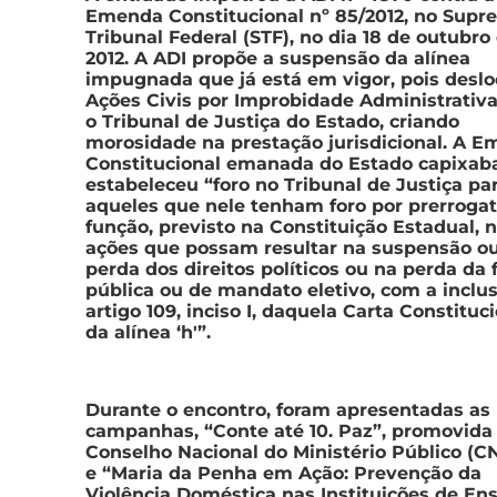
Emenda Constitucional nº 85/2012, no Supr
Tribunal Federal (STF), no dia 18 de outubro
2012. A ADI propõe a suspensão da alínea
impugnada que já está em vigor, pois deslo
Ações Civis por Improbidade Administrativa
o Tribunal de Justiça do Estado, criando
morosidade na prestação jurisdicional. A 
Constitucional emanada do Estado capixab
estabeleceu “foro no Tribunal de Justiça pa
aqueles que nele tenham foro por prerrogat
função, previsto na Constituição Estadual, 
ações que possam resultar na suspensão o
perda dos direitos políticos ou na perda da
pública ou de mandato eletivo, com a inclu
artigo 109, inciso I, daquela Carta Constituci
da alínea ‘h'”.
Durante o encontro, foram apresentadas as
campanhas, “Conte até 10. Paz”, promovida
Conselho Nacional do Ministério Público (C
e “Maria da Penha em Ação: Prevenção da
Violência Doméstica nas Instituições de Ens