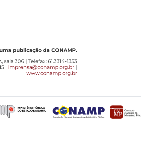
 uma publicação da CONAMP.
, sala 306 | Telefax: 61.3314-1353
15 |
imprensa@conamp.org.br
|
www.conamp.org.br