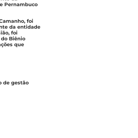
 de Pernambuco
Camanho, foi
ente da entidade
ião, foi
 do Biênio
 ações que
o de gestão