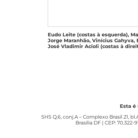
Eudo Leite (costas à esquerda), Mar
Jorge Maranhão, Vinícius Gahyva, 
José Vladimir Acioli (costas à direi
Esta é
SHS Q.6, conj.A – Complexo Brasil 21, bl.A
Brasília DF | CEP: 70.322-9