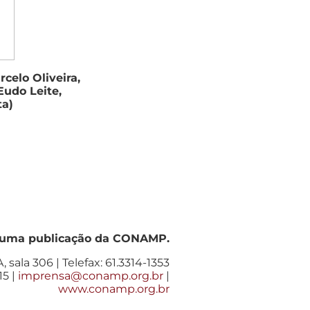
celo Oliveira,
Eudo Leite,
ta)
 uma publicação da CONAMP.
, sala 306 | Telefax: 61.3314-1353
15 |
imprensa@conamp.org.br
|
www.conamp.org.br