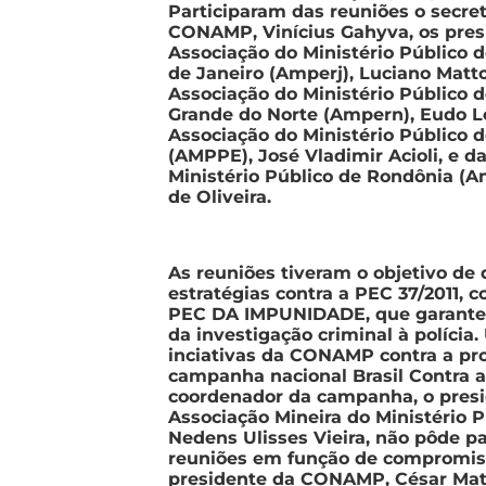
Participaram das reuniões o secret
CONAMP, Vinícius Gahyva, os pres
Associação do Ministério Público 
de Janeiro (Amperj), Luciano Matto
Associação do Ministério Público 
Grande do Norte (Ampern), Eudo Le
Associação do Ministério Público
(AMPPE), José Vladimir Acioli, e d
Ministério Público de Rondônia (A
de Oliveira.
As reuniões tiveram o objetivo de
estratégias contra a PEC 37/2011,
PEC DA IMPUNIDADE, que garante 
da investigação criminal à polícia
inciativas da CONAMP contra a pr
campanha nacional Brasil Contra 
coordenador da campanha, o pres
Associação Mineira do Ministério 
Nedens Ulisses Vieira, não pôde pa
reuniões em função de compromis
presidente da CONAMP, César Matt