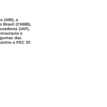
a (ABI), a
o Brasil (CNBB),
uradores (IAP),
emocracia e
algumas das
contra a PEC 37.