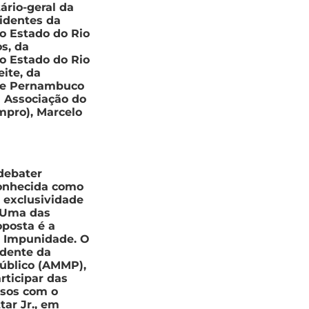
ário-geral da
identes da
do Estado do Rio
s, da
do Estado do Rio
ite, da
 de Pernambuco
a Associação do
mpro), Marcelo
 debater
 conhecida como
exclusividade
. Uma das
oposta é a
a Impunidade. O
idente da
Público (AMMP),
rticipar das
sos com o
ar Jr., em