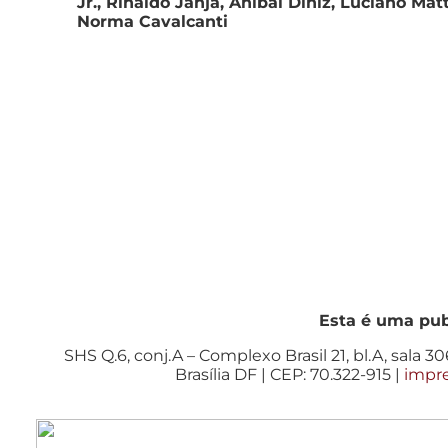
Jr., Rinaldo Janja, Anibal Diniz, Luciano Mat
Norma Cavalcanti
Esta é uma pu
SHS Q.6, conj.A – Complexo Brasil 21, bl.A, sala 306
Brasília DF | CEP: 70.322-915 |
impr