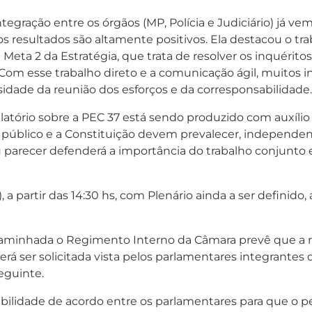
tegração entre os órgãos (MP, Polícia e Judiciário) já ve
os resultados são altamente positivos. Ela destacou o t
eta 2 da Estratégia, que trata de resolver os inquérito
om esse trabalho direto e a comunicação ágil, muitos i
idade da reunião dos esforços e da corresponsabilidade.
atório sobre a PEC 37 está sendo produzido com auxílio 
sse público e a Constituição devem prevalecer, independ
eu parecer defenderá a importância do trabalho conjunto e
, a partir das 14:30 hs, com Plenário ainda a ser definido, 
inhada o Regimento Interno da Câmara prevê que a reun
á ser solicitada vista pelos parlamentares integrantes d
eguinte.
ibilidade de acordo entre os parlamentares para que o pe