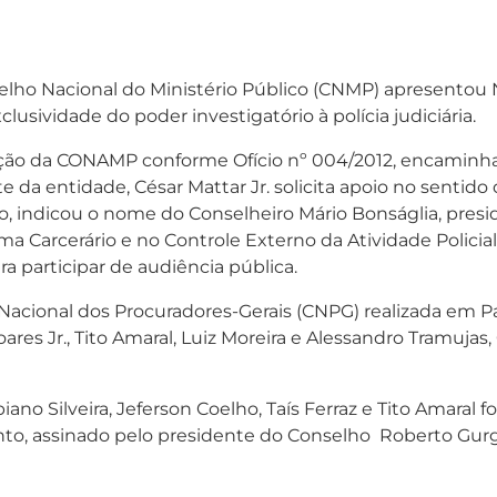
lho Nacional do Ministério Público (CNMP) apresentou No
usividade do poder investigatório à polícia judiciária.
ção da CONAMP conforme Ofício nº 004/2012, encaminhad
da entidade, César Mattar Jr. solicita apoio no sentido d
isso, indicou o nome do Conselheiro Mário Bonságlia, pr
ma Carcerário e no Controle Externo da Atividade Policia
a participar de audiência pública.
cional dos Procuradores-Gerais (CNPG) realizada em Pa
oares Jr., Tito Amaral, Luiz Moreira e Alessandro Tramujas
iano Silveira, Jeferson Coelho, Taís Ferraz e Tito Amar
ento, assinado pelo presidente do Conselho Roberto Gur