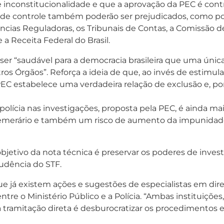
 inconstitucionalidade e que a aprovação da PEC é contrá
os de controle também poderão ser prejudicados, como p
ências Reguladoras, os Tribunais de Contas, a Comissão de
 a Receita Federal do Brasil.
er “saudável para a democracia brasileira que uma única
tros Órgãos”. Reforça a ideia de que, ao invés de estim
 PEC estabelece uma verdadeira relação de exclusão e, p
polícia nas investigações, proposta pela PEC, é ainda mai
ia temerário e também um risco de aumento da impunidad
bjetivo da nota técnica é preservar os poderes de inves
rudência do STF.
que já existem ações e sugestões de especialistas em dir
entre o Ministério Público e a Polícia. “Ambas instituiçõe
tramitação direta é desburocratizar os procedimentos e 