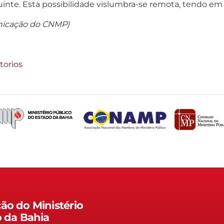
guinte. Esta possibilidade vislumbra-se remota, tendo em
unicação do CNMP
)
torios
ão do Ministério
o da Bahia