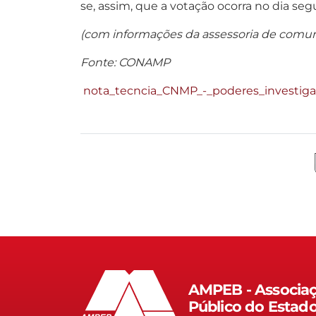
se, assim, que a votação ocorra no dia se
(com informaçõ
es da assessoria de com
Fonte: CONAMP
nota_tecncia_CNMP_-_poderes_investiga
AMPEB - Associaç
Público do Estad