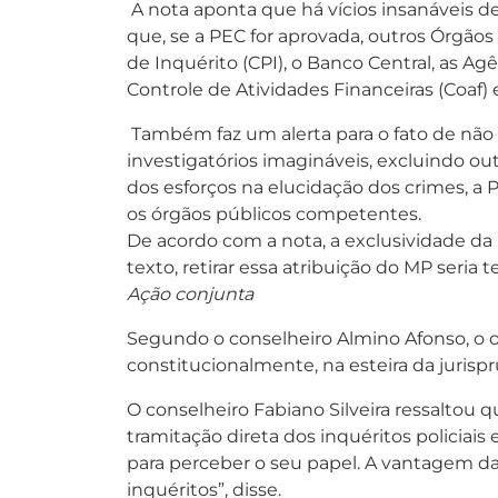
A nota aponta que há vícios insanáveis de
que, se a PEC for aprovada, outros Órgã
de Inquérito (CPI), o Banco Central, as Ag
Controle de Atividades Financeiras (Coaf) e
Também faz um alerta para o fato de não s
investigatórios imagináveis, excluindo ou
dos esforços na elucidação dos crimes, a
os órgãos públicos competentes.
De acordo com a nota, a exclusividade da 
texto, retirar essa atribuição do MP ser
Ação conjunta
Segundo o conselheiro Almino Afonso, o o
constitucionalmente, na esteira da jurisp
O conselheiro Fabiano Silveira ressaltou 
tramitação direta dos inquéritos policiais 
para perceber o seu papel. A vantagem da 
inquéritos”, disse.