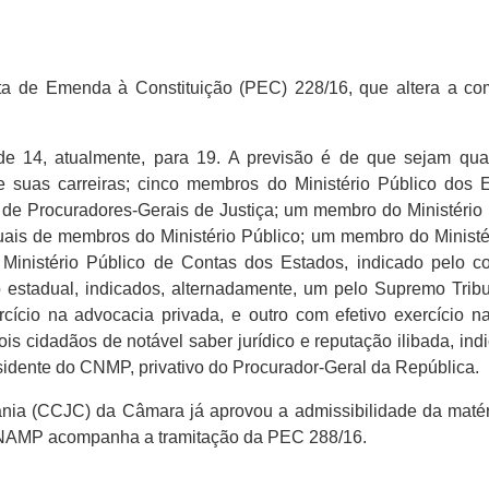
a de Emenda à Constituição (PEC) 228/16, que altera a com
 14, atualmente, para 19. A previsão é de que sejam quat
suas carreiras; cinco membros do Ministério Público dos 
o de Procuradores-Gerais de Justiça; um membro do Ministério
uais de membros do Ministério Público; um membro do Ministér
inistério Público de Contas dos Estados, indicado pelo c
o estadual, indicados, alternadamente, um pelo Supremo Tribu
rcício na advocacia privada, e outro com efetivo exercício n
is cidadãos de notável saber jurídico e reputação ilibada, i
sidente do CNMP, privativo do Procurador-Geral da República.
ania (CCJC) da Câmara já aprovou a admissibilidade da matér
CONAMP acompanha a tramitação da PEC 288/16.