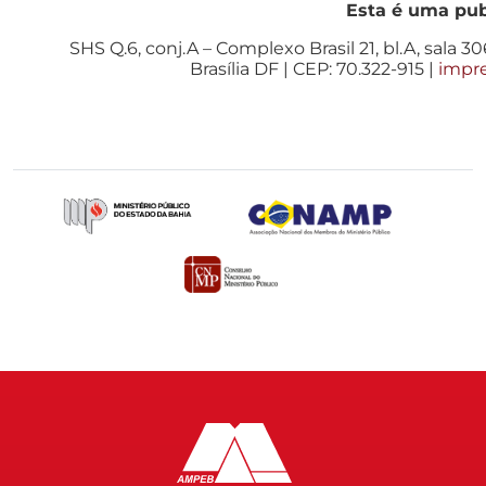
Esta é uma pu
SHS Q.6, conj.A – Complexo Brasil 21, bl.A, sala 306
Brasília DF | CEP: 70.322-915 |
impr