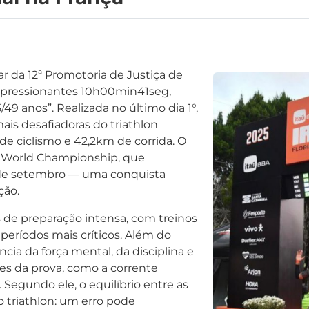
r da 12ª Promotoria de Justiça de
mpressionantes 10h00min41seg,
49 anos”. Realizada no último dia 1°,
ais desafiadoras do triathlon
e ciclismo e 42,2km de corrida. O
 World Championship, que
4 de setembro — uma conquista
ção.
s de preparação intensa, com treinos
eríodos mais críticos. Além do
ncia da força mental, da disciplina e
des da prova, como a corrente
 Segundo ele, o equilíbrio entre as
o triathlon: um erro pode