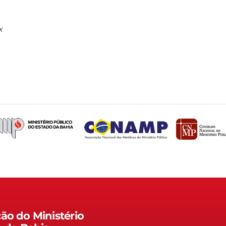
x
ão do Ministério