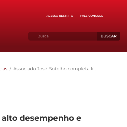
ACESSO RESTRITO
FALE CONOSCO
BUSCAR
cias
Associado José Botelho completa Ironman Brasil com alto desempenho e garante vaga no Mundial na França
m alto desempenho e