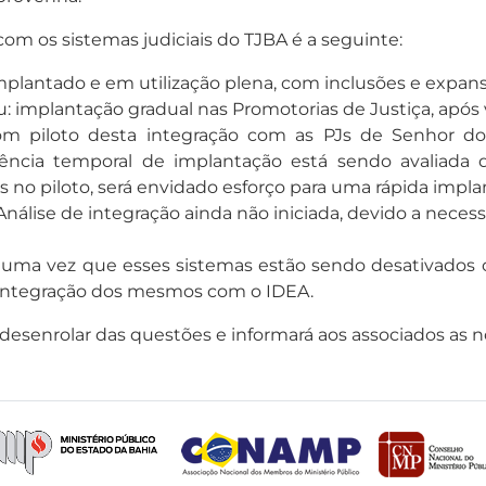
com os sistemas judiciais do TJBA é a seguinte:
implantado e em utilização plena, com inclusões e expans
u: implantação gradual nas Promotorias de Justiça, após v
m piloto desta integração com as PJs de Senhor do 
niência temporal de implantação está sendo avaliada 
s no piloto, será envidado esforço para uma rápida impla
nálise de integração ainda não iniciada, devido a neces
ma vez que esses sistemas estão sendo desativados o
a integração dos mesmos com o IDEA.
senrolar das questões e informará aos associados as n