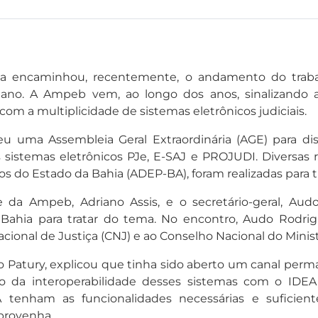
ia encaminhou, recentemente, o andamento do traba
iano. A Ampeb vem, ao longo dos anos, sinalizando 
om a multiplicidade de sistemas eletrônicos judiciais.
uma Assembleia Geral Extraordinária (AGE) para disc
 sistemas eletrônicos PJe, E-SAJ e PROJUDI. Diversas 
 do Estado da Bahia (ADEP-BA), foram realizadas para tr
da Ampeb, Adriano Assis, e o secretário-geral, Aud
 Bahia para tratar do tema. No encontro, Audo Rodri
cional de Justiça (CNJ) e ao Conselho Nacional do Minis
io Patury, explicou que tinha sido aberto um canal per
to da interoperabilidade desses sistemas com o IDE
tenham as funcionalidades necessárias e suficiente
provenha.