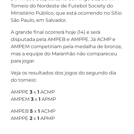
Torneio do Nordeste de Futebol Society do
Ministério Público, que está ocorrendo no Sítio
São Paulo, em Salvador.
A grande final ocorrerá hoje (14) e será
disputada pela AMPEB e AMPPE. Já ACMP e
AMPEM competiriam pela medalha de bronze,
mas a equipe do Maranhão não compareceu
para jogar.
Veja os resultados dos jogos do segundo dia
do torneio:
AMPPE
3
x
1
ACMP
AMPEM
3
x
1
APMP
AMPEB
5
x
1
ACMP
AMPPE
2
x
1
APMP