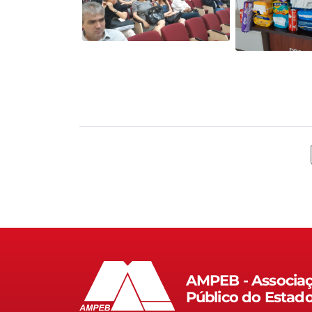
AMPEB - Associaç
Público do Estad