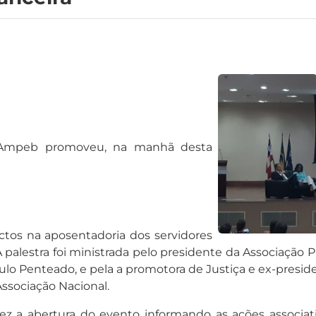
Ampeb promoveu, na manhã desta
pactos na aposentadoria dos servidores
 palestra foi ministrada pelo presidente da Associação
o Penteado, e pela a promotora de Justiça e ex-presid
ssociação Nacional.
fez a abertura do evento informando as ações associat