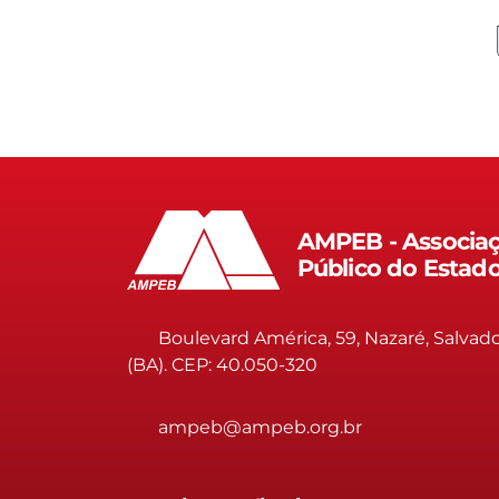
AMPEB - Associaç
Público do Estad
Boulevard América, 59, Nazaré, Salvad
(BA). CEP: 40.050-320
ampeb@ampeb.org.br