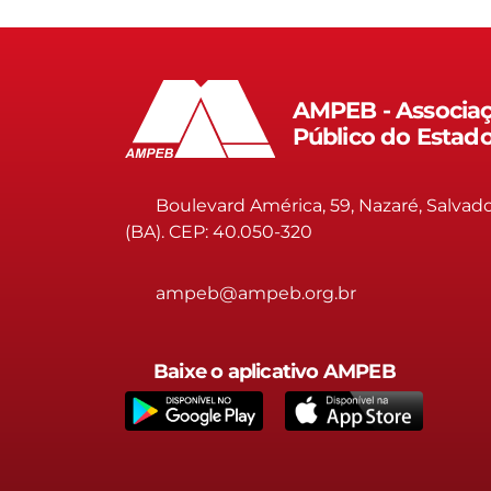
AMPEB - Associaç
Público do Estad
Boulevard América, 59, Nazaré, Salvad
(BA). CEP: 40.050-320
ampeb@ampeb.org.br
Baixe o aplicativo AMPEB