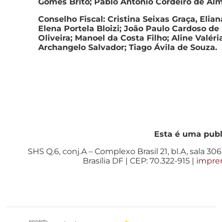
Gomes Brito; Pablo Antônio Cordeiro de Alm
Conselho Fiscal: Cristina Seixas Graça, Elian
Elena Portela Bloizi; João Paulo Cardoso de
Oliveira; Manoel da Costa Filho; Aline Valéri
Archangelo Salvador; Tiago Ávila de Souza.
Esta é uma pub
SHS Q.6, conj.A – Complexo Brasil 21, bl.A, sala 306 
Brasília DF | CEP: 70.322-915 |
impre