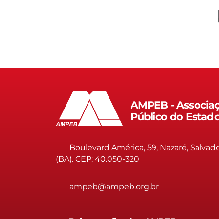
AMPEB - Associaç
Público do Estad
Boulevard América, 59, Nazaré, Salvad
(BA). CEP: 40.050-320
ampeb@ampeb.org.br