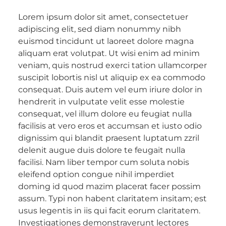
Lorem ipsum dolor sit amet, consectetuer
adipiscing elit, sed diam nonummy nibh
euismod tincidunt ut laoreet dolore magna
aliquam erat volutpat. Ut wisi enim ad minim
veniam, quis nostrud exerci tation ullamcorper
suscipit lobortis nisl ut aliquip ex ea commodo
consequat. Duis autem vel eum iriure dolor in
hendrerit in vulputate velit esse molestie
consequat, vel illum dolore eu feugiat nulla
facilisis at vero eros et accumsan et iusto odio
dignissim qui blandit praesent luptatum zzril
delenit augue duis dolore te feugait nulla
facilisi. Nam liber tempor cum soluta nobis
eleifend option congue nihil imperdiet
doming id quod mazim placerat facer possim
assum. Typi non habent claritatem insitam; est
usus legentis in iis qui facit eorum claritatem.
Investigationes demonstraverunt lectores