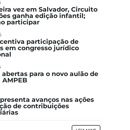
6
eira vez em Salvador, Circuito
ões ganha edição infantil;
o participar
6
entiva participação de
s em congresso jurídico
onal
6
s abertas para o novo aulão de
da AMPEB
presenta avanços nas ações
ção de contribuições
iárias