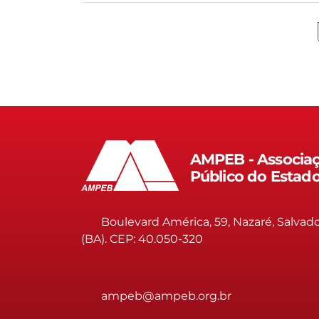
AMPEB - Associaç
Público do Estad
Boulevard América, 59, Nazaré, Salvad
(BA). CEP: 40.050-320
ampeb@ampeb.org.br