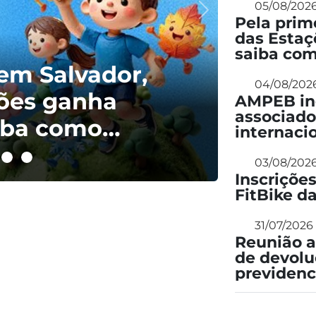
05/08/202
Pela prim
das Estaç
saiba com
 em Salvador,
04/08/202
ções ganha
AMPEB inc
associado
aiba como
internaci
03/08/202
Inscriçõe
FitBike 
31/07/2026
Reunião a
de devolu
previdenc